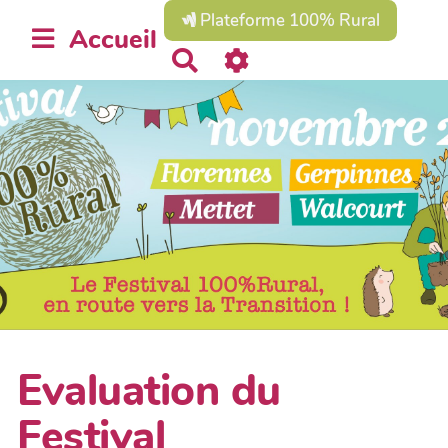
Plateforme 100% Rural
Accueil
R
e
c
h
e
r
c
h
e
r
Evaluation du
Festival