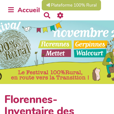
Plateforme 100% Rural
Accueil
R
e
c
h
e
r
c
h
e
r
Florennes-
Inventaire des