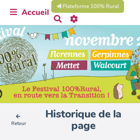
Plateforme 100% Rural
Accueil
R
e
c
h
e
r
c
h
e
r
Historique de la
page
Retour