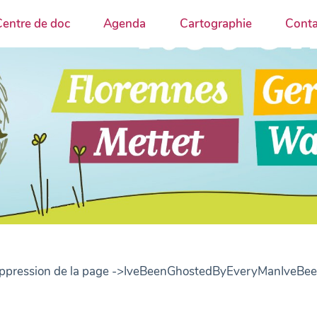
entre de doc
Agenda
Cartographie
Conta
. . Suppression de la page ->IveBeenGhostedByEveryManIveB