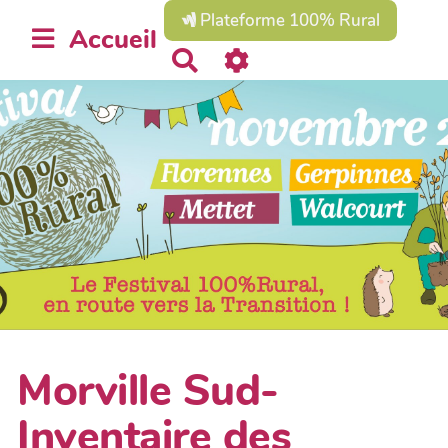
Plateforme 100% Rural
Accueil
R
e
c
h
e
r
c
h
e
r
Morville Sud-
Inventaire des