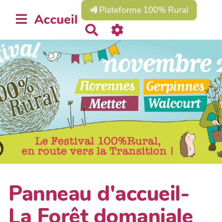
Plateforme 100% Rural
Accueil
R
e
c
h
e
r
c
h
e
r
Panneau d'accueil-
La Forêt domaniale