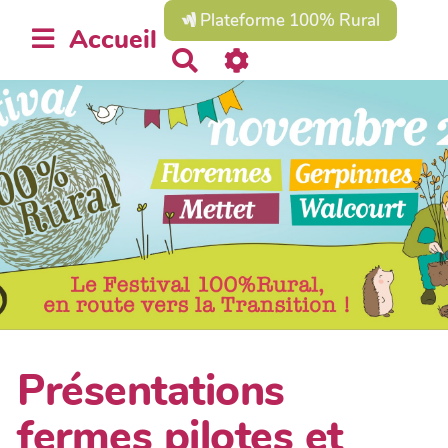
Plateforme 100% Rural
Accueil
R
e
c
h
e
r
c
h
e
r
Présentations
fermes pilotes et