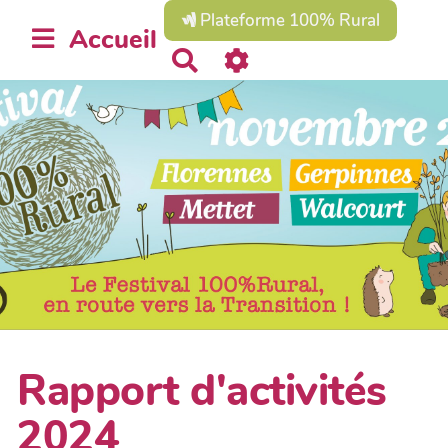
Plateforme 100% Rural
Accueil
R
e
c
h
e
r
c
h
e
r
Rapport d'activités
2024