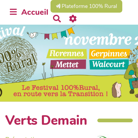
Plateforme 100% Rural
Accueil
R
e
c
h
e
r
c
h
e
r
Verts Demain