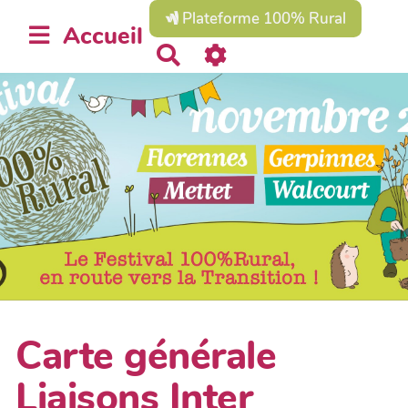
Plateforme 100% Rural
Accueil
R
e
c
h
e
r
c
h
e
r
Carte générale
Liaisons Inter