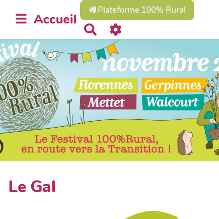
Plateforme 100% Rural
Accueil
R
e
c
h
e
r
c
h
e
r
Le Gal