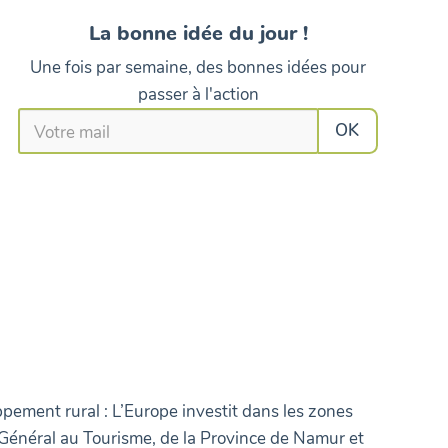
ELJY/view"
Communiqué
g (4.1MB)"
La bonne idée du jour !
wallons et
de Walcourt
appris [par
attach
Une fois par semaine, des bonnes idées pour
resses/le-
"image
passer à l'action
e l’Entre-
4-2027. Au
es actions
 citoyens,
lement, les
s dernières
de sens et
otre mieux
erritoire.
 félicitons
 pour leurs
mettant de
ouveau une
as de vous
t pour les
pement rural : L’Europe investit dans les zones
otive dans
 Général au Tourisme, de la Province de Namur et
euse.be/?