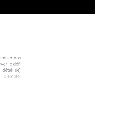
amiser nos
ver le défi
llée]
 d'emploi
_demploi"
ceYJ/view?