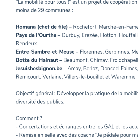
"La mobilité pour tous !" est un projet de coopératio
moins de 29 communes :
Romana (chef de file)
– Rochefort, Marche-en-Fam
Pays de l'Ourthe
– Durbuy, Erezée, Hotton, Houffa
Rendeux
Entre-Sambre-et-Meuse
– Florennes, Gerpinnes, Me
Botte du Hainaut
– Beaumont, Chimay, Froidchapell
Jesuishesbignon.be
– Amay, Berloz, Donceel Faimes,
Remicourt, Verlaine, Villers-le-bouillet et Waremme
Objectif général : Développer la pratique de la mobil
diversité des publics.
Comment ?
- Concertations et échanges entre les GAL et les act
- Remise en selle avec des coachs "Je pédale pour m