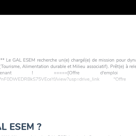
!
! ** Le GAL ESEM recherche un(e) chargé(e) de mission pour dyn
urisme, Alimentation durable et Milieu associatif). Prêt(e) à rele
nt ! =====[Offre d'emploi détai
v7zF3vxPnF0DWEDRBkS75VEceYJ/view?usp=drive_link "Offre
""""
_Recrutement_charg_de_mission_CDD_VF_.jpg" desc="Offre
tps://drive.google.com/file/d/1udeEuv7zF3vxPnF0DWEDRBkS75VE
GAL ESEM ?