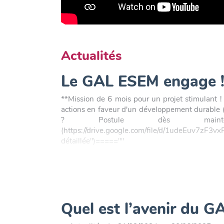
Actualités
Le GAL ESEM engage 
**Mission de 6 mois pour un projet stimulant 
actions en faveur d'un développement durable (To
? Postule dès maintena
(https://drive.google.com/file/d/1udeEu
détaillée")=====""
"" {{attach file="250114_Offre_demploi_
size="medium" class=" lightshadow" link="ht
usp=drive_link"}}
Quel est l’avenir du 