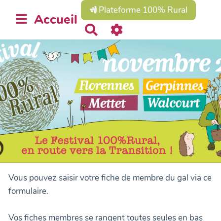
Plateforme 100% Rural
Accueil
R
e
c
h
e
r
c
h
e
r
Vous pouvez saisir votre fiche de membre du gal via ce
formulaire.
Vos fiches membres se rangent toutes seules en bas