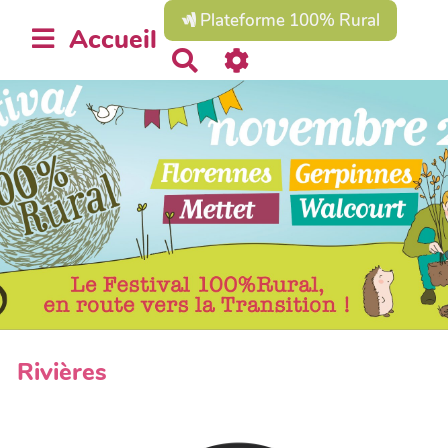
Plateforme 100% Rural
Accueil
R
e
c
h
e
r
c
h
e
r
Rivières