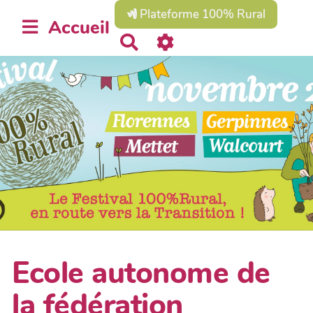
Plateforme 100% Rural
Accueil
R
e
c
h
e
r
c
h
e
r
Ecole autonome de
la fédération