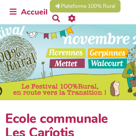
Plateforme 100% Rural
Accueil
R
e
c
h
e
r
c
h
e
r
Ecole communale
Les Carîotis