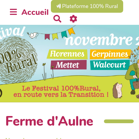
Plateforme 100% Rural
Accueil
R
e
c
h
e
r
c
h
e
r
Ferme d'Aulne