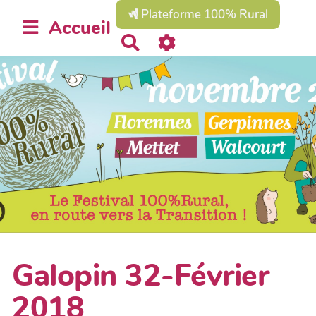
Plateforme 100% Rural
Accueil
R
e
c
h
e
r
c
h
e
r
Galopin 32-Février
2018