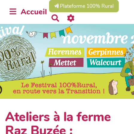
Plateforme 100% Rural
Accueil
R
e
c
h
e
r
c
h
e
r
Ateliers à la ferme
Raz Buzée :