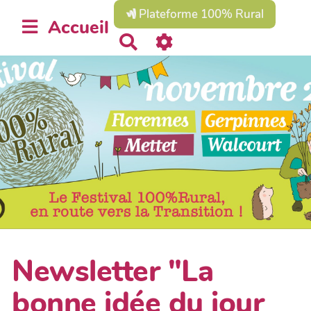
Plateforme 100% Rural
Accueil
R
e
c
h
e
r
c
h
e
r
Newsletter "La
bonne idée du jour