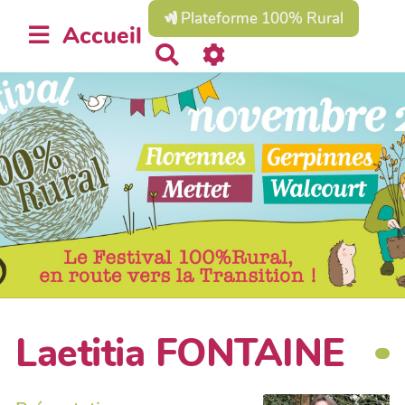
Plateforme 100% Rural
Accueil
R
e
c
h
e
r
c
h
e
r
Laetitia FONTAINE