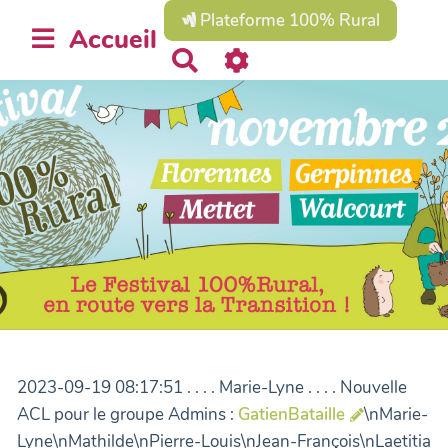
Plateforme 100% Rural
Accueil
R
e
c
h
e
r
c
h
e
r
2023-09-19 08:17:51 . . . . Marie-Lyne . . . . Nouvelle
ACL pour le groupe Admins :
GatienBataille
\nMarie-
Lyne\nMathilde\nPierre-Louis\nJean-François\nLaetitia