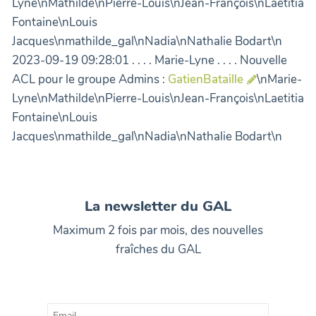
Lyne\nMathilde\nPierre-Louis\nJean-François\nLaetitia
Fontaine\nLouis
Jacques\nmathilde_gal\nNadia\nNathalie Bodart\n
2023-09-19 09:28:01 . . . . Marie-Lyne . . . . Nouvelle
ACL pour le groupe Admins :
GatienBataille
\nMarie-
Lyne\nMathilde\nPierre-Louis\nJean-François\nLaetitia
Fontaine\nLouis
Jacques\nmathilde_gal\nNadia\nNathalie Bodart\n
La newsletter du GAL
Maximum 2 fois par mois, des nouvelles
fraîches du GAL