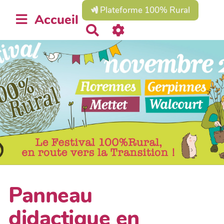
Plateforme 100% Rural
Accueil
R
e
c
h
e
r
c
h
e
r
Panneau
didactique en