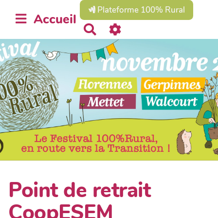
Plateforme 100% Rural
Accueil
R
e
c
h
e
r
c
h
e
r
Point de retrait
CoopESEM