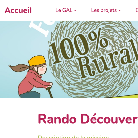
Accueil
Le GAL
Les projets
C
Rando Découver
Description de la mission