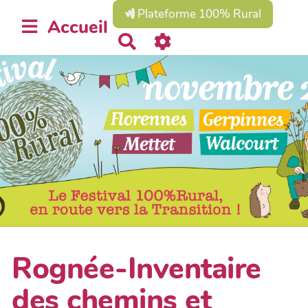
Plateforme 100% Rural
Accueil
R
e
c
h
e
r
c
h
e
r
Rognée-Inventaire
des chemins et