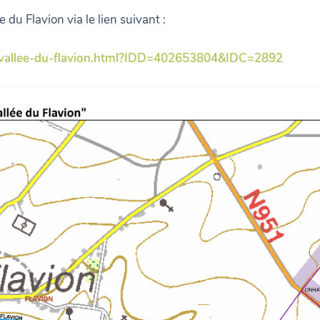
 du Flavion via le lien suivant :
015-vallee-du-flavion.html?IDD=402653804&IDC=2892