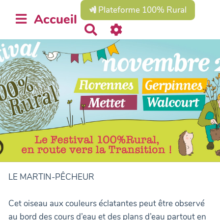
Plateforme 100% Rural
Accueil
R
e
c
h
e
r
c
h
e
r
LE MARTIN-PÊCHEUR
Cet oiseau aux couleurs éclatantes peut être observé
au bord des cours d’eau et des plans d’eau partout en