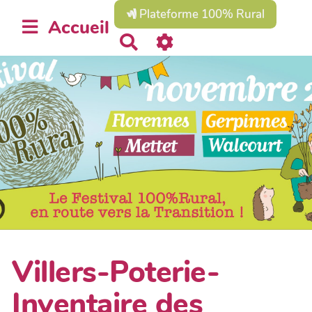
Plateforme 100% Rural
Accueil
R
e
c
h
e
r
c
h
e
r
Villers-Poterie-
Inventaire des