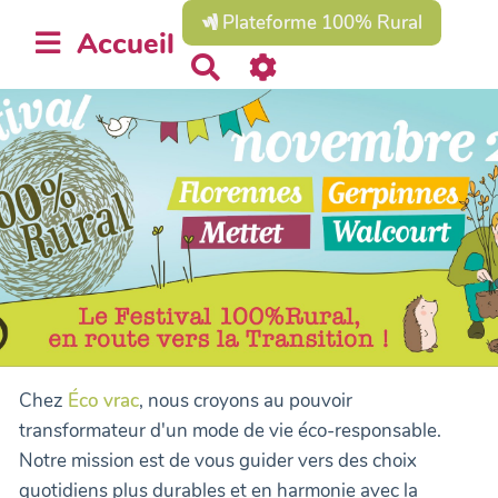
Plateforme 100% Rural
Accueil
R
e
c
h
e
r
c
h
e
r
Chez
Éco vrac
, nous croyons au pouvoir
transformateur d'un mode de vie éco-responsable.
Notre mission est de vous guider vers des choix
quotidiens plus durables et en harmonie avec la