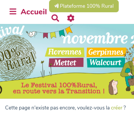
Plateforme 100% Rural
Accueil
R
e
c
h
e
r
c
h
e
r
Cette page n'existe pas encore, voulez-vous la
créer
?