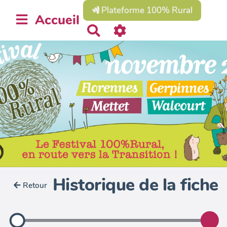
Plateforme 100% Rural
Accueil
R
e
c
h
e
r
c
h
e
r
Historique de la fiche
Retour