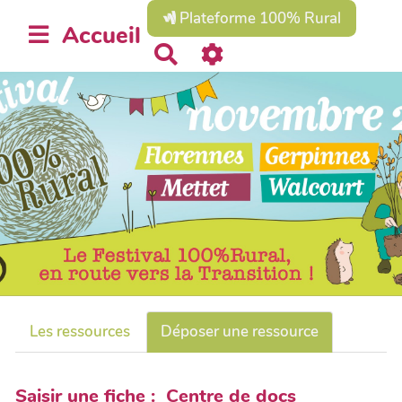
Plateforme 100% Rural
Accueil
R
e
c
h
e
r
c
h
e
r
Les ressources
Déposer une ressource
Saisir une fiche : Centre de docs